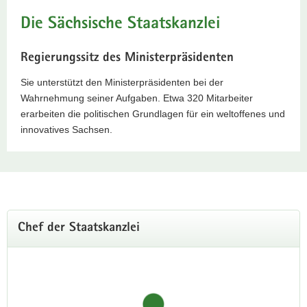
a
Die Sächsische Staatskanzlei
v
i
Regierungssitz des Ministerpräsidenten
g
a
Sie unterstützt den Ministerpräsidenten bei der
t
Wahrnehmung seiner Aufgaben. Etwa 320 Mitarbeiter
i
erarbeiten die politischen Grundlagen für ein weltoffenes und
o
innovatives Sachsen.
n
Hauptinhalt
Chef der Staatskanzlei