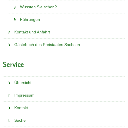
s
e
Wussten Sie schon?
W
b
e
-
Führungen
b
P
-
o
Kontakt und Anfahrt
P
r
o
t
Gästebuch des Freistaates Sachsen
r
a
t
l
a
w
Service
l
e
w
c
e
h
Übersicht
c
s
h
Impressum
e
s
l
Kontakt
e
n
l
)
Suche
n
)