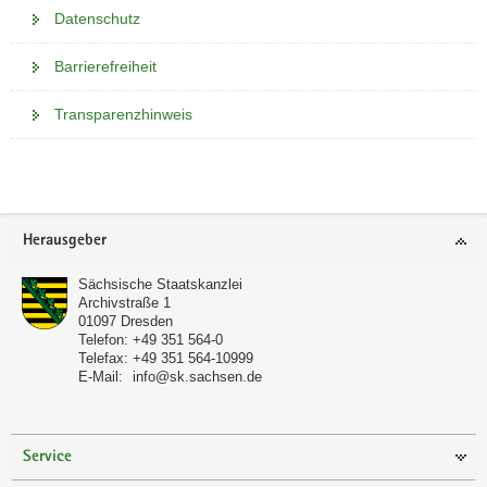
Datenschutz
Barrierefreiheit
Transparenzhinweis
Weitere
Information
Footer-
Herausgeber
Bereich
Sächsische Staatskanzlei
Archivstraße 1
01097
Dresden
Telefon:
+49 351 564-0
Telefax:
+49 351 564-10999
E-Mail:
info@sk.sachsen.de
Service