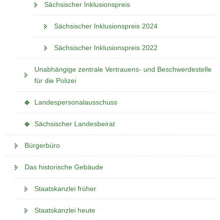
w
c
Sächsischer Inklusionspreis
e
h
c
Sächsischer Inklusionspreis 2024
s
h
e
Sächsischer Inklusionspreis 2022
s
l
e
n
Unabhängige zentrale Vertrauens- und Beschwerdestelle
l
)
für die Polizei
n
)
(
Landespersonalausschuss
i
(
Sächsischer Landesbeirat
n
i
e
Bürgerbüro
n
i
e
g
Das historische Gebäude
i
e
g
n
Staatskanzlei früher
e
e
n
s
Staatskanzlei heute
e
W