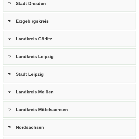
Stadt Dresden
a
v
i
Erzgebirgskreis
g
a
Landkreis Görlitz
t
i
Landkreis Leipzig
o
n
Stadt Leipzig
Landkreis Meißen
Landkreis Mittelsachsen
Nordsachsen