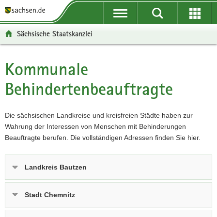
P
P
H
F
o
o
a
o
r
r
u
o
Sächsische Staatskanzlei
t
t
p
t
a
a
t
e
l
l
i
r
Kommunale
Hauptinhalt
ü
n
n
-
Behindertenbeauftragte
b
a
h
B
e
v
a
e
r
i
l
r
Die sächsischen Landkreise und kreisfreien Städte haben zur
g
g
t
e
Wahrung der Interessen von Menschen mit Behinderungen
r
a
i
Beauftragte berufen. Die vollständigen Adressen finden Sie hier.
e
t
c
i
i
h
f
o
Landkreis Bautzen
e
n
n
d
Stadt Chemnitz
e
N