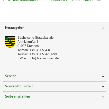
a
v
Weitere
i
Information
g
Footer-
a
Herausgeber
Bereich
t
Sächsische Staatskanzlei
i
Archivstraße 1
o
01097
Dresden
Telefon:
+49 351 564-0
n
Telefax:
+49 351 564-10999
E-Mail:
info@sk.sachsen.de
Service
Verwandte Portale
Seite empfehlen