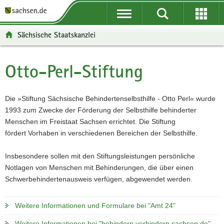
P
P
H
W
F
o
o
a
e
o
r
r
u
i
o
Sächsische Staatskanzlei
t
t
p
t
t
a
a
t
e
e
l
l
i
r
r
Otto-Perl-Stiftung
Hauptinhalt
ü
n
n
e
-
b
a
h
I
B
e
v
a
n
e
Die »Stiftung Sächsische Behindertenselbsthilfe - Otto Perl« wurde
r
i
l
f
r
1993 zum Zwecke der Förderung der Selbsthilfe behinderter
g
g
t
o
e
Menschen im Freistaat Sachsen errichtet. Die Stiftung
r
a
r
i
fördert Vorhaben in verschiedenen Bereichen der Selbsthilfe.
e
t
m
c
i
i
a
h
Insbesondere sollen mit den Stiftungsleistungen persönliche
f
o
t
Notlagen von Menschen mit Behinderungen, die über einen
e
n
i
Schwerbehindertenausweis verfügen, abgewendet werden.
n
o
d
n
Weitere Informationen und Formulare bei "Amt 24"
e
N
Weitere Informationen bei "behindern.verhindern.sachsen.de"